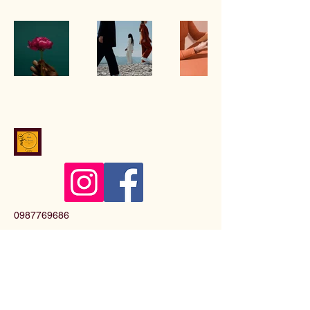
0987769686
baladedesdouceurs@gmail.com
15 place de la libération
37150 Bléré, France